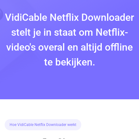
VidiCable Netflix Downloader
stelt je in staat om Netflix-
video's overal en altijd offline
te bekijken.
Hoe VidiCable Netflix Downloader werkt